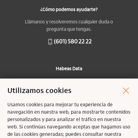
¿Cómo podemos ayudarte?
Llámanos y resolveremos cualquier duda o
pregunta que tengas.
(601) 580 22 22
Habeas Data
Protección de datos
Utilizamos cookies
Mapa del sitio
Usamos cookies para mejorar tu experiencia de
Síguenos:
navegación en nuestra web, para mostrarte contenidos
Instagram
Youtube
FaceBook
Twitter
personalizados y para analizar el tráfico en nuestra
web. Si continúas navegando aceptas que hagamos uso
de las cookies generadas; puedes consultar nuestra