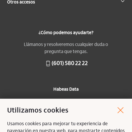
Otros accesos
¿Cómo podemos ayudarte?
Llámanos y resolveremos cualquier duda o
pregunta que tengas.
(601) 580 22 22
Habeas Data
Protección de datos
Utilizamos cookies
Mapa del sitio
Usamos cookies para mejorar tu experiencia de
Síguenos:
navegación en nuestra web, para mostrarte contenidos