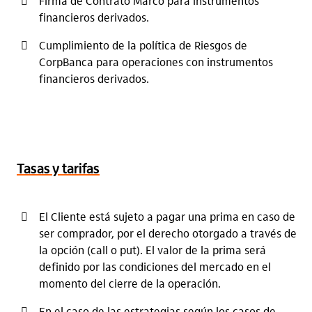
Forward mejorado con exposición
Firma de Contrato Marco para instrumentos
financieros derivados.
Es una estrategia en la que se duplica la exposición
a cambio de mejorar la Tasa Forward.
Cumplimiento de la política de Riesgos de
CorpBanca para operaciones con instrumentos
financieros derivados.
Tasas y tarifas
El Cliente está sujeto a pagar una prima en caso de
ser comprador, por el derecho otorgado a través de
la opción (call o put). El valor de la prima será
definido por las condiciones del mercado en el
momento del cierre de la operación.
En el caso de las estrategias según los casos de