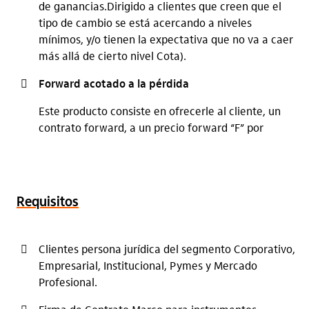
de ganancias.Dirigido a clientes que creen que el
tipo de cambio se está acercando a niveles
mínimos, y/o tienen la expectativa que no va a caer
más allá de cierto nivel Cota).
Forward acotado a la pérdida
Este producto consiste en ofrecerle al cliente, un
contrato forward, a un precio forward “F” por
modalidad compensada, sin embargo se le agrega
la característica de una cota que limita las pérdidas
Leer más
potenciales, dirigido a cliente que aunque deban
cubrirse ante subidas del tipo de cambio, tiene
Requisitos
mayor expectativa que baje.
Forward duplicado a la ganancia
Clientes persona jurídica del segmento Corporativo,
Es una estrategia en la cual duplica su ganancia a
Empresarial, Institucional, Pymes y Mercado
cambio de desmejorar la tasa forward.
Profesional.