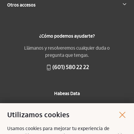
Otros accesos
¿Cómo podemos ayudarte?
Llámanos y resolveremos cualquier duda o
pregunta que tengas.
(601) 580 22 22
Habeas Data
Protección de datos
Utilizamos cookies
Mapa del sitio
Usamos cookies para mejorar tu experiencia de
Síguenos: