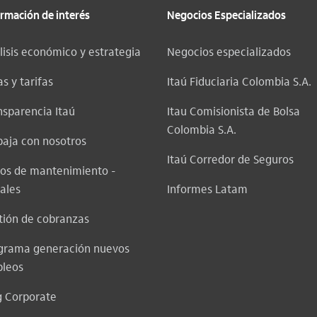
ormación de interés
Negocios Especializados
lisis económico y estrategia
Negocios especializados
s y tarifas
Itaú Fiduciaria Colombia S.A.
nsparencia Itaú
Itau Comisionista de Bolsa
Colombia S.A.
baja con nosotros
Itaú Corredor de Seguros
sos de mantenimiento -
ales
Informes Latam
tión de cobranzas
grama generación nuevos
leos
g Corporate