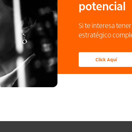
potencial
Si te interesa tene
estratégico comple
Click Aquí