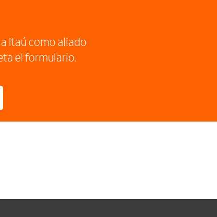
r a Itaú como aliado
ta el formulario.