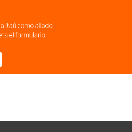
r a Itaú como aliado
ta el formulario.