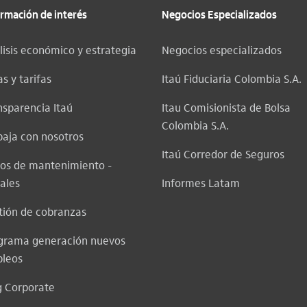
ormación de interés
Negocios Especializados
lisis económico y estrategia
Negocios especializados
s y tarifas
Itaú Fiduciaria Colombia S.A.
nsparencia Itaú
Itau Comisionista de Bolsa
Colombia S.A.
baja con nosotros
Itaú Corredor de Seguros
sos de mantenimiento -
ales
Informes Latam
tión de cobranzas
grama generación nuevos
leos
g Corporate